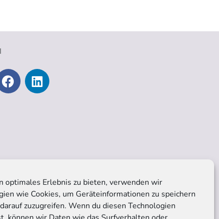
N
F
L
a
i
c
n
e
k
b
e
o
d
o
i
k
n
n optimales Erlebnis zu bieten, verwenden wir
gien wie Cookies, um Geräteinformationen zu speichern
 darauf zuzugreifen. Wenn du diesen Technologien
t, können wir Daten wie das Surfverhalten oder