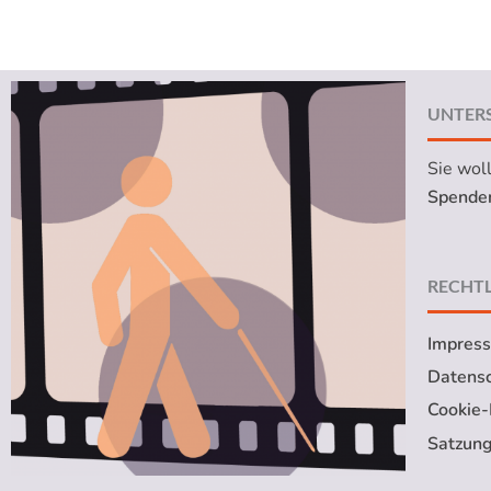
UNTER
Sie wol
Spenden
RECHTL
Impres
Datensc
Cookie-R
Satzun