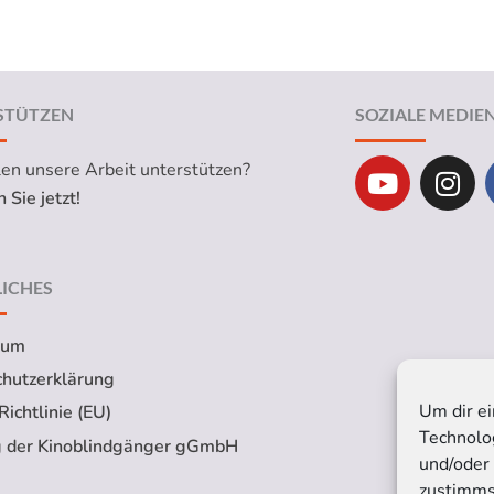
STÜTZEN
SOZIALE MEDIE
Y
I
len unsere Arbeit unterstützen?
o
n
 Sie jetzt!
u
s
t
t
u
a
ICHES
b
g
e
r
sum
a
hutzerklärung
m
Um dir ei
ichtlinie (EU)
Technolo
g der Kinoblindgänger gGmbH
und/oder
zustimms