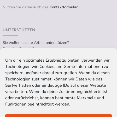
Nutzen Sie gerne auch das
Kontaktformular
.
UNTERSTÜTZEN
Sie wollen unsere Arbeit unterstützen?
Spenden Sie jetzt!
Um dir ein optimales Erlebnis zu bieten, verwenden wir
Technologien wie Cookies, um Geräteinformationen zu
RECHTLICHES
speichern und/oder darauf zuzugreifen. Wenn du diesen
Technologien zustimmst, können wir Daten wie das
Impressum
Surfverhalten oder eindeutige IDs auf dieser Website
Datenschutzerklärung
verarbeiten. Wenn du deine Zustimmung nicht erteilst
Cookie-Richtlinie (EU)
oder zurückziehst, können bestimmte Merkmale und
Funktionen beeinträchtigt werden.
Satzung der Kinoblindgänger gGmbH