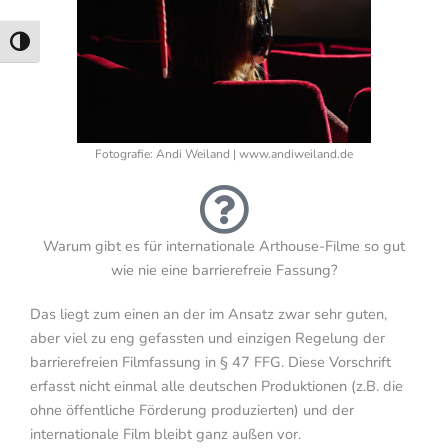
Beschreibung
Umschalten auf hohe Kontraste
Fotografie: Andi Weiland | www.andiweiland.de
Warum gibt es für internationale Arthouse-Filme so gut
wie nie eine barrierefreie Fassung?
Das liegt zum einen an der im Ansatz zwar sehr guten,
aber viel zu eng gefassten und einzigen Regelung der
barrierefreien Filmfassung in § 47 FFG. Diese Vorschrift
erfasst nicht einmal alle deutschen Produktionen (z.B. die
ohne öffentliche Förderung produzierten) und der
internationale Film bleibt ganz außen vor.