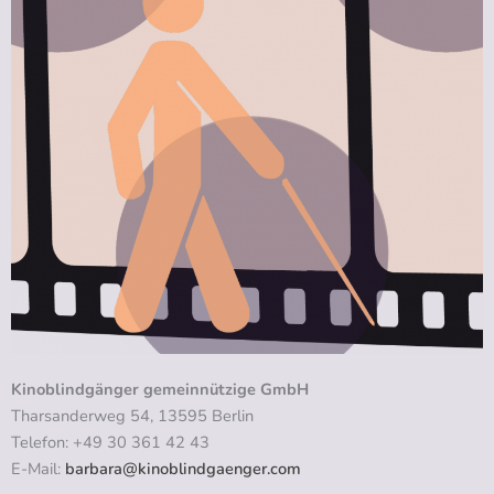
Kinoblindgänger gemeinnützige GmbH
Tharsanderweg 54, 13595 Berlin
Telefon: +49 30 361 42 43
E-Mail:
barbara@kinoblindgaenger.com