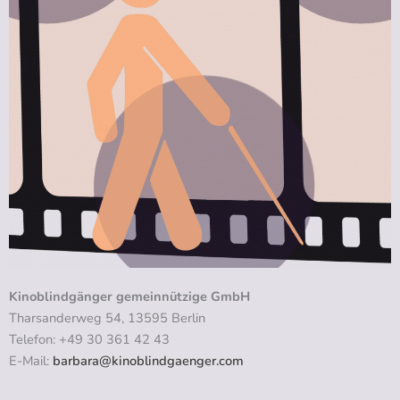
Kinoblindgänger gemeinnützige GmbH
Tharsanderweg 54, 13595 Berlin
Telefon: +49 30 361 42 43
E-Mail:
barbara@kinoblindgaenger.com