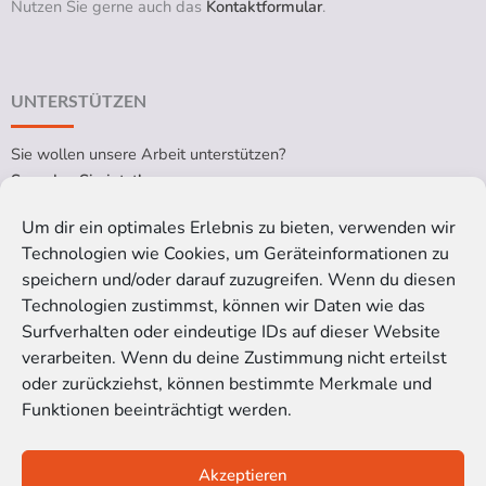
Nutzen Sie gerne auch das
Kontaktformular
.
UNTERSTÜTZEN
Sie wollen unsere Arbeit unterstützen?
Spenden Sie jetzt!
Um dir ein optimales Erlebnis zu bieten, verwenden wir
Technologien wie Cookies, um Geräteinformationen zu
RECHTLICHES
speichern und/oder darauf zuzugreifen. Wenn du diesen
Technologien zustimmst, können wir Daten wie das
Impressum
Surfverhalten oder eindeutige IDs auf dieser Website
Datenschutzerklärung
verarbeiten. Wenn du deine Zustimmung nicht erteilst
Cookie-Richtlinie (EU)
oder zurückziehst, können bestimmte Merkmale und
Funktionen beeinträchtigt werden.
Satzung der Kinoblindgänger gGmbH
Akzeptieren
© 2016-2026 Kinoblindgänger gemeinnützige GmbH