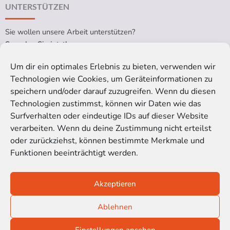
UNTERSTÜTZEN
Sie wollen unsere Arbeit unterstützen?
Spenden Sie jetzt!
Um dir ein optimales Erlebnis zu bieten, verwenden wir
Technologien wie Cookies, um Geräteinformationen zu
RECHTLICHES
speichern und/oder darauf zuzugreifen. Wenn du diesen
Technologien zustimmst, können wir Daten wie das
Impressum
Surfverhalten oder eindeutige IDs auf dieser Website
Datenschutzerklärung
verarbeiten. Wenn du deine Zustimmung nicht erteilst
Cookie-Richtlinie (EU)
oder zurückziehst, können bestimmte Merkmale und
Funktionen beeinträchtigt werden.
Satzung der Kinoblindgänger gGmbH
Akzeptieren
© 2016-2026 Kinoblindgänger gemeinnützige GmbH
Ablehnen
SOZIALE MEDIEN
Einstellungen ansehen