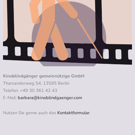
Kinoblindgänger gemeinnützige GmbH
Tharsanderweg 54, 13595 Berlin
Telefon: +49 30 361 42 43
E-Mail:
barbara@kinoblindgaenger.com
Nutzen Sie gerne auch das
Kontaktformular
.