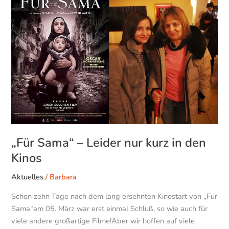
–
Leider
nur
kurz
in
den
Kinos
„Für Sama“ – Leider nur kurz in den
Kinos
Aktuelles
/
Barbara
Schon zehn Tage nach dem lang ersehnten Kinostart von „Für
Sama“am 05. März war erst einmal Schluß, so wie auch für
viele andere großartige Filme!Aber wir hoffen auf viele