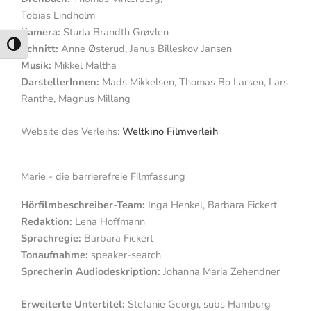
Tobias Lindholm
Kamera:
Sturla Brandth Grøvlen
Umschalten auf hohe Kontraste
Schnitt:
Anne Østerud,
Janus Billeskov Jansen
Musik:
Mikkel Maltha
DarstellerInnen:
Mads Mikkelsen, Thomas Bo Larsen, Lars
Ranthe, Magnus Millang
Website des Verleihs:
Weltkino Filmverleih
Marie - die barrierefreie Filmfassung
Hörfilmbeschreiber-Team:
Inga Henkel, Barbara Fickert
Redaktion:
Lena Hoffmann
Sprachregie:
Barbara Fickert
Tonaufnahme:
speaker-search
Sprecherin Audiodeskription:
Johanna Maria Zehendner
Erweiterte Untertitel:
Stefanie Georgi, subs Hamburg