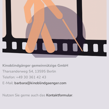
Kinoblindgänger gemeinnützige GmbH
Tharsanderweg 54, 13595 Berlin
Telefon: +49 30 361 42 43
E-Mail:
barbara@kinoblindgaenger.com
Nutzen Sie gerne auch das
Kontaktformular
.