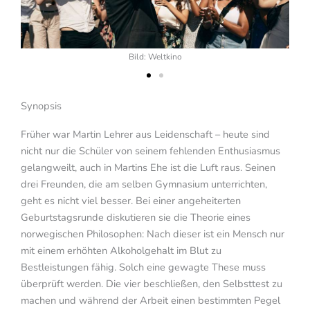
Bild: Weltkino
kino
Synopsis
Früher war Martin Lehrer aus Leidenschaft – heute sind
nicht nur die Schüler von seinem fehlenden Enthusiasmus
gelangweilt, auch in Martins Ehe ist die Luft raus. Seinen
drei Freunden, die am selben Gymnasium unterrichten,
geht es nicht viel besser. Bei einer angeheiterten
Geburtstagsrunde diskutieren sie die Theorie eines
norwegischen Philosophen: Nach dieser ist ein Mensch nur
mit einem erhöhten Alkoholgehalt im Blut zu
Bestleistungen fähig. Solch eine gewagte These muss
überprüft werden. Die vier beschließen, den Selbsttest zu
machen und während der Arbeit einen bestimmten Pegel