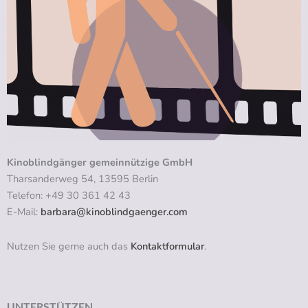
Kinoblindgänger gemeinnützige GmbH
Tharsanderweg 54, 13595 Berlin
Telefon: +49 30 361 42 43
E-Mail:
barbara@kinoblindgaenger.com
Nutzen Sie gerne auch das
Kontaktformular
.
UNTERSTÜTZEN