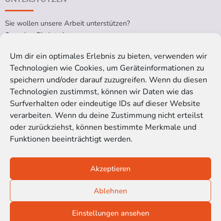
Sie wollen unsere Arbeit unterstützen?
Spenden Sie jetzt!
Um dir ein optimales Erlebnis zu bieten, verwenden wir
Technologien wie Cookies, um Geräteinformationen zu
RECHTLICHES
speichern und/oder darauf zuzugreifen. Wenn du diesen
Technologien zustimmst, können wir Daten wie das
Impressum
Surfverhalten oder eindeutige IDs auf dieser Website
Datenschutzerklärung
verarbeiten. Wenn du deine Zustimmung nicht erteilst
Cookie-Richtlinie (EU)
oder zurückziehst, können bestimmte Merkmale und
Funktionen beeinträchtigt werden.
Satzung der Kinoblindgänger gGmbH
Akzeptieren
© 2016-2026 Kinoblindgänger gemeinnützige GmbH
Ablehnen
SOZIALE MEDIEN
Einstellungen ansehen