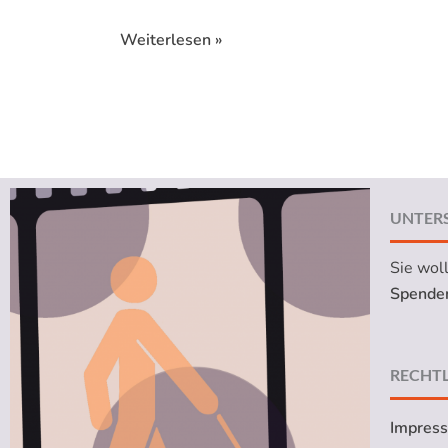
Weiterlesen »
UNTER
Sie wol
Spenden
RECHTL
Impres