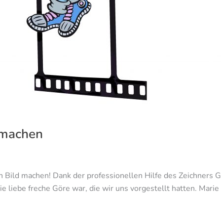
d machen
n Bild machen! Dank der professionellen Hilfe des Zeichners 
ie liebe freche Göre war, die wir uns vorgestellt hatten. Marie