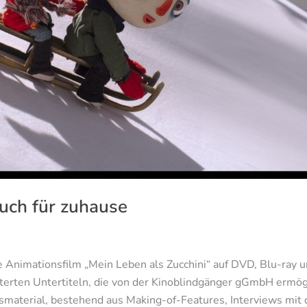
auch für zuhause
Animationsfilm „Mein Leben als Zucchini“ auf DVD, Blu-ray und
iterten Untertiteln, die von der Kinoblindgänger gGmbH ermö
aterial, bestehend aus Making-of-Features, Interviews mit 