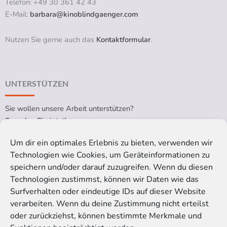
Telefon: +49 30 361 42 43
E-Mail:
barbara@kinoblindgaenger.com
Nutzen Sie gerne auch das
Kontaktformular
.
UNTERSTÜTZEN
Sie wollen unsere Arbeit unterstützen?
Spenden Sie jetzt!
Um dir ein optimales Erlebnis zu bieten, verwenden wir
Technologien wie Cookies, um Geräteinformationen zu
RECHTLICHES
speichern und/oder darauf zuzugreifen. Wenn du diesen
Technologien zustimmst, können wir Daten wie das
Impressum
Surfverhalten oder eindeutige IDs auf dieser Website
Datenschutzerklärung
verarbeiten. Wenn du deine Zustimmung nicht erteilst
Cookie-Richtlinie (EU)
oder zurückziehst, können bestimmte Merkmale und