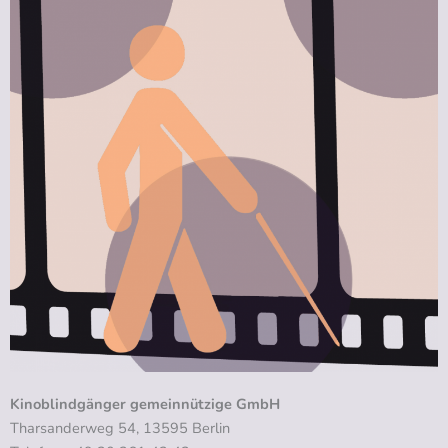
Kinoblindgänger gemeinnützige GmbH
Tharsanderweg 54, 13595 Berlin