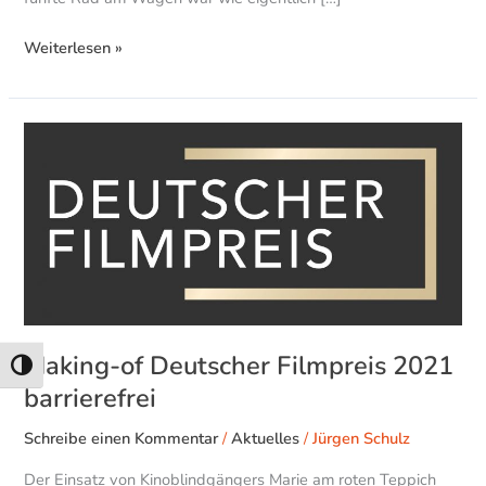
Weiterlesen »
Making-
of
Deutscher
Filmpreis
2021
barrierefrei
Making-of Deutscher Filmpreis 2021
Umschalten auf hohe Kontraste
barrierefrei
Schreibe einen Kommentar
/
Aktuelles
/
Jürgen Schulz
Der Einsatz von Kinoblindgängers Marie am roten Teppich