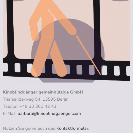
Kinoblindgänger gemeinnützige GmbH
Tharsanderweg 54, 13595 Berlin
Telefon: +49 30 361 42 43
E-Mail:
barbara@kinoblindgaenger.com
Nutzen Sie gerne auch das
Kontaktformular
.