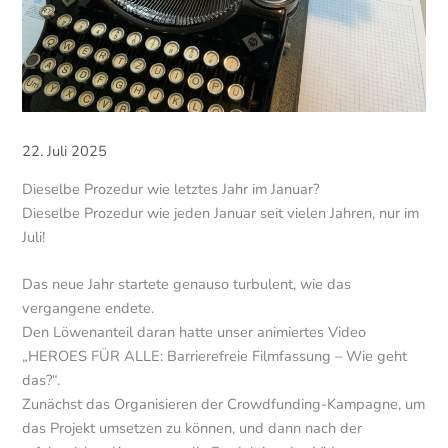
22. Juli 2025
Dieselbe Prozedur wie letztes Jahr im Januar?
Dieselbe Prozedur wie jeden Januar seit vielen Jahren, nur im
Juli!
Das neue Jahr startete genauso turbulent, wie das
vergangene endete.
Den Löwenanteil daran hatte unser animiertes Video
„HEROES FÜR ALLE: Barrierefreie Filmfassung – Wie geht
das?“.
Zunächst das Organisieren der Crowdfunding-Kampagne, um
das Projekt umsetzen zu können, und dann nach der