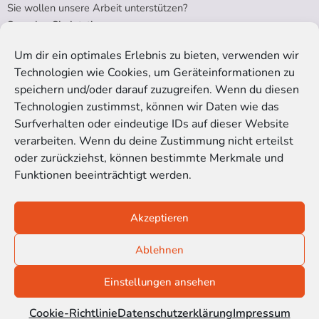
Sie wollen unsere Arbeit unterstützen?
Spenden Sie jetzt!
Um dir ein optimales Erlebnis zu bieten, verwenden wir
Technologien wie Cookies, um Geräteinformationen zu
RECHTLICHES
speichern und/oder darauf zuzugreifen. Wenn du diesen
Technologien zustimmst, können wir Daten wie das
Impressum
Surfverhalten oder eindeutige IDs auf dieser Website
Datenschutzerklärung
verarbeiten. Wenn du deine Zustimmung nicht erteilst
Cookie-Richtlinie (EU)
oder zurückziehst, können bestimmte Merkmale und
Funktionen beeinträchtigt werden.
Satzung der Kinoblindgänger gGmbH
Akzeptieren
© 2016-2026 Kinoblindgänger gemeinnützige GmbH
Ablehnen
SOZIALE MEDIEN
Einstellungen ansehen
Y
I
F
L
o
n
a
i
Cookie-Richtlinie
Datenschutzerklärung
Impressum