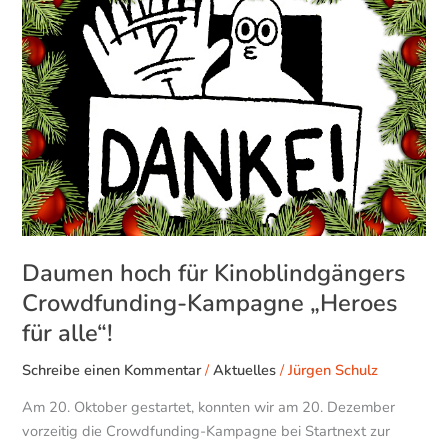
für
Kinoblindgängers
Crowdfunding-
Kampagne
„Heroes
für
alle“!
Daumen hoch für Kinoblindgängers
Crowdfunding-Kampagne „Heroes
für alle“!
Schreibe einen Kommentar
/
Aktuelles
/
Jürgen Schulz
Am 20. Oktober gestartet, konnten wir am 20. Dezember
vorzeitig die Crowdfunding-Kampagne bei Startnext zur