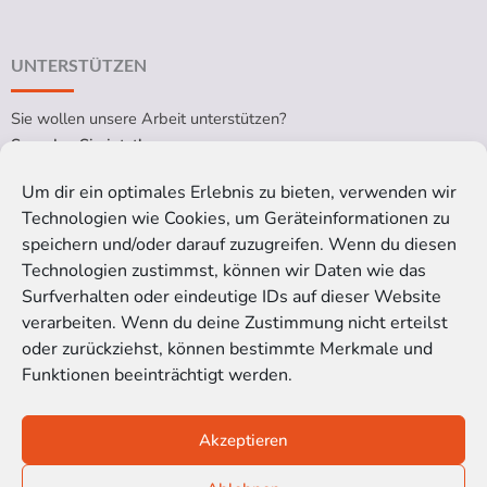
UNTERSTÜTZEN
Sie wollen unsere Arbeit unterstützen?
Spenden Sie jetzt!
Um dir ein optimales Erlebnis zu bieten, verwenden wir
Technologien wie Cookies, um Geräteinformationen zu
RECHTLICHES
speichern und/oder darauf zuzugreifen. Wenn du diesen
Technologien zustimmst, können wir Daten wie das
Impressum
Surfverhalten oder eindeutige IDs auf dieser Website
Datenschutzerklärung
verarbeiten. Wenn du deine Zustimmung nicht erteilst
Cookie-Richtlinie (EU)
oder zurückziehst, können bestimmte Merkmale und
Funktionen beeinträchtigt werden.
Satzung der Kinoblindgänger gGmbH
Akzeptieren
© 2016-2026 Kinoblindgänger gemeinnützige GmbH