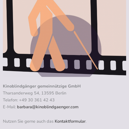
Kinoblindgänger gemeinnützige GmbH
Tharsanderweg 54, 13595 Berlin
Telefon: +49 30 361 42 43
E-Mail:
barbara@kinoblindgaenger.com
Nutzen Sie gerne auch das
Kontaktformular
.