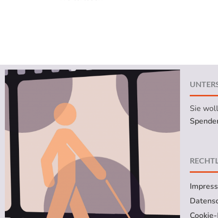
UNTER
Sie wol
Spenden
RECHTL
Impres
Datensc
Cookie-R