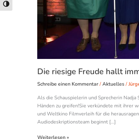
Umschalten auf hohe Kontraste
Die riesige Freude hallt im
Schreibe einen Kommentar
/
Aktuelles
/
Jürg
Als die Schauspielerin und Sprecherin Nadja
Händen zu greifen!Sie verkündete mit ihrer 
und Weltkino Filmverleih für die herausrage
Audiodeskriptionsteam beginnt […]
Weiterlesen »