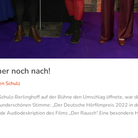
mer noch nach!
en Schulz
 Schulz-Berlinghoff auf der Bühne den Umschlag öffnete, war
wunderschönen Stimme: „Der Deutsche Hörfilmpreis 2022 in de
nde Audiodeskription des Films „Der Rausch“.Eine besondere 