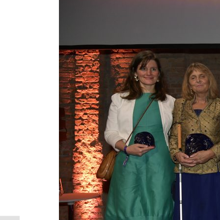
Freude
hallt
immer
noch
nach!