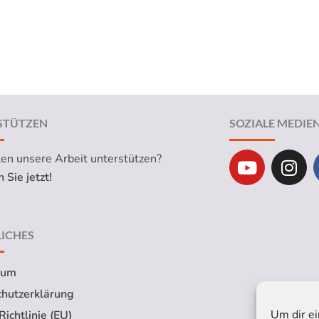
STÜTZEN
SOZIALE MEDIE
Y
I
len unsere Arbeit unterstützen?
o
n
 Sie jetzt!
u
s
t
t
u
a
ICHES
b
g
e
r
sum
a
hutzerklärung
m
Um dir ei
ichtlinie (EU)