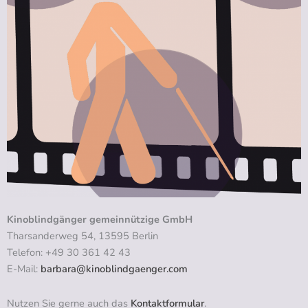
Kinoblindgänger gemeinnützige GmbH
Tharsanderweg 54, 13595 Berlin
Telefon: +49 30 361 42 43
E-Mail:
barbara@kinoblindgaenger.com
Nutzen Sie gerne auch das
Kontaktformular
.