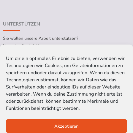
UNTERSTÜTZEN
Sie wollen unsere Arbeit unterstützen?
Spenden Sie jetzt!
Um dir ein optimales Erlebnis zu bieten, verwenden wir
Technologien wie Cookies, um Geräteinformationen zu
RECHTLICHES
speichern und/oder darauf zuzugreifen. Wenn du diesen
Technologien zustimmst, können wir Daten wie das
Impressum
Surfverhalten oder eindeutige IDs auf dieser Website
Datenschutzerklärung
verarbeiten. Wenn du deine Zustimmung nicht erteilst
Cookie-Richtlinie (EU)
oder zurückziehst, können bestimmte Merkmale und
Funktionen beeinträchtigt werden.
Satzung der Kinoblindgänger gGmbH
Akzeptieren
© 2016-2026 Kinoblindgänger gemeinnützige GmbH